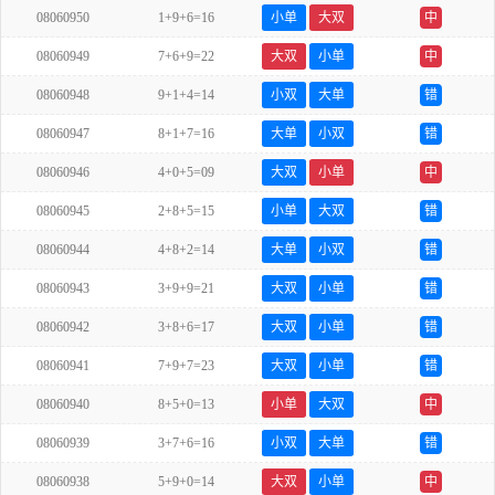
08060950
1+9+6=16
小单
大双
中
08060949
7+6+9=22
大双
小单
中
08060948
9+1+4=14
小双
大单
错
08060947
8+1+7=16
大单
小双
错
08060946
4+0+5=09
大双
小单
中
08060945
2+8+5=15
小单
大双
错
08060944
4+8+2=14
大单
小双
错
08060943
3+9+9=21
大双
小单
错
08060942
3+8+6=17
大双
小单
错
08060941
7+9+7=23
大双
小单
错
08060940
8+5+0=13
小单
大双
中
08060939
3+7+6=16
小双
大单
错
08060938
5+9+0=14
大双
小单
中