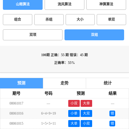
山眼算法
流风算法
神算算法
组合
杀组
大小
单双
双项
双组
100期 正确：55 期 错误：45 期
正确率：55%
预测
走势
统计
期号
号码
预测
结果
08061017
---
小双
大单
---
08061016
6+4+9=19
小单
大双
错
08061015
1+5+5=11
大单
小双
错