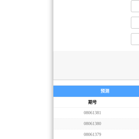
预测
期号
08061381
08061380
08061379