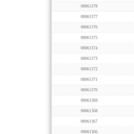
08061378
08061377
08061376
08061375
08061374
08061373
08061372
08061371
08061370
08061369
08061368
08061367
08061366