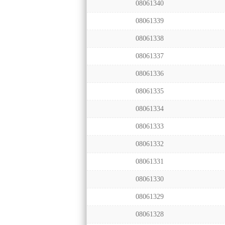
08061340
08061339
08061338
08061337
08061336
08061335
08061334
08061333
08061332
08061331
08061330
08061329
08061328