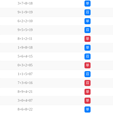
3+7+8=18
单
9+1+9=19
双
6+2+2=10
单
9+5+5=19
双
8+1+2=11
单
1+9+8=18
单
5+6+4=15
双
0+3+2=05
单
1+1+5=07
双
7+3+6=16
双
8+9+4=21
单
3+0+4=07
单
8+6+8=22
单