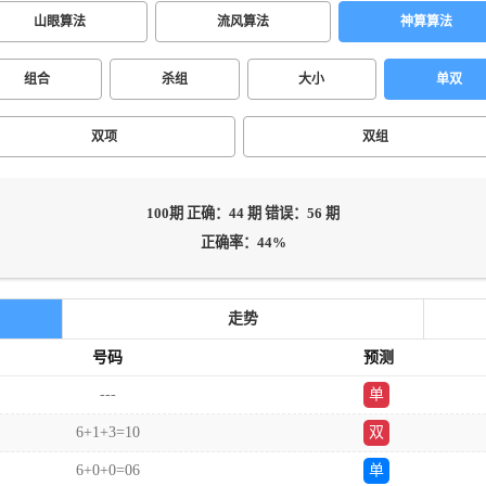
山眼算法
流风算法
神算算法
组合
杀组
大小
单双
双项
双组
100期 正确：44 期 错误：56 期
正确率：44%
走势
号码
预测
---
单
6+1+3=10
双
6+0+0=06
单