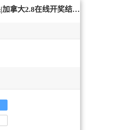
在线预测 -- G28.cc。 加拿大2.8-在线走势|PC加拿大2.8预测结果|加拿大2.8在线开奖结果预测|加拿大预测pc2.8咪牌|加拿大2.8预测开奖分析|PC在线预测网站_走势预测咪牌专业数据统计!