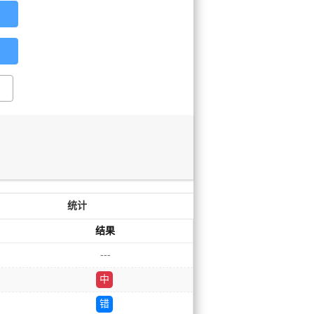
统计
结果
---
中
错