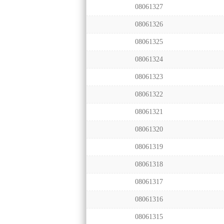
08061327
08061326
08061325
08061324
08061323
08061322
08061321
08061320
08061319
08061318
08061317
08061316
08061315