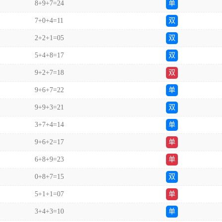
8+9+7=24
单
7+0+4=11
双
2+2+1=05
双
5+4+8=17
双
9+2+7=18
双
9+6+7=22
单
9+9+3=21
双
3+7+4=14
单
9+6+2=17
单
6+8+9=23
单
0+8+7=15
双
5+1+1=07
单
3+4+3=10
单