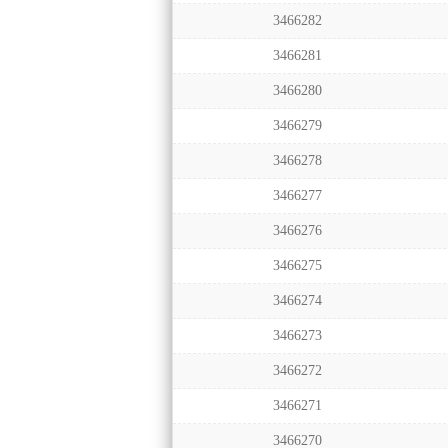
3466282
3466281
3466280
3466279
3466278
3466277
3466276
3466275
3466274
3466273
3466272
3466271
3466270