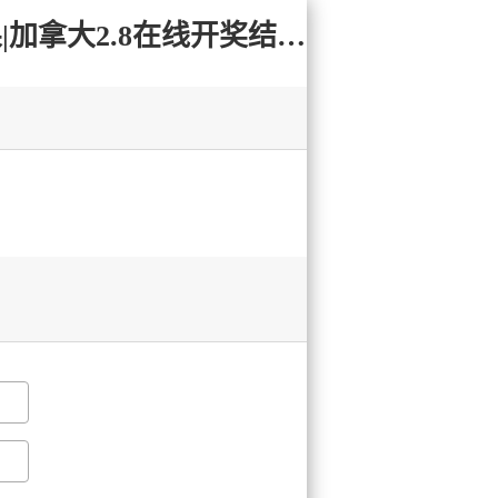
在线预测 -- G28.cc。 加拿大2.8-在线走势|PC加拿大2.8预测结果|加拿大2.8在线开奖结果预测|加拿大预测pc2.8咪牌|加拿大2.8预测开奖分析|PC在线预测网站_走势预测咪牌专业数据统计!