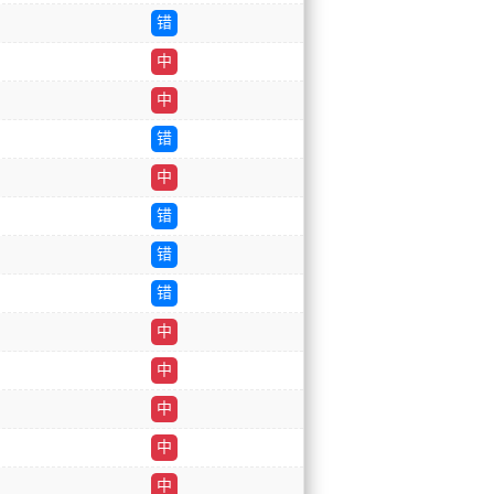
错
中
中
错
中
错
错
错
中
中
中
中
中