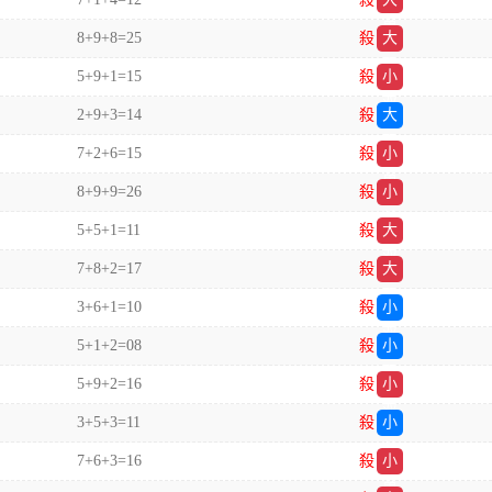
单
8+9+8=25
殺
大
双
5+9+1=15
殺
小
双
2+9+3=14
殺
大
双
7+2+6=15
殺
小
单
8+9+9=26
殺
小
单
5+5+1=11
殺
大
双
7+8+2=17
殺
大
双
3+6+1=10
殺
小
双
5+1+2=08
殺
小
双
5+9+2=16
殺
小
双
3+5+3=11
殺
小
单
7+6+3=16
殺
小
单