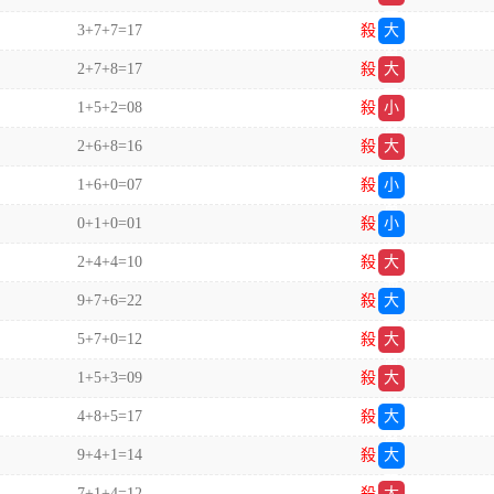
双
3+7+7=17
殺
大
单
2+7+8=17
殺
大
双
1+5+2=08
殺
小
单
2+6+8=16
殺
大
单
1+6+0=07
殺
小
单
0+1+0=01
殺
小
单
2+4+4=10
殺
大
双
9+7+6=22
殺
大
双
5+7+0=12
殺
大
单
1+5+3=09
殺
大
单
4+8+5=17
殺
大
单
9+4+1=14
殺
大
双
7+1+4=12
殺
大