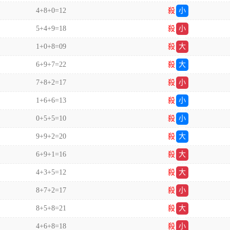
单
4+8+0=12
殺
小
双
5+4+9=18
殺
小
双
1+0+8=09
殺
大
双
6+9+7=22
殺
大
双
7+8+2=17
殺
小
双
1+6+6=13
殺
小
单
0+5+5=10
殺
小
双
9+9+2=20
殺
大
双
6+9+1=16
殺
大
单
4+3+5=12
殺
大
双
8+7+2=17
殺
小
单
8+5+8=21
殺
大
双
4+6+8=18
殺
小