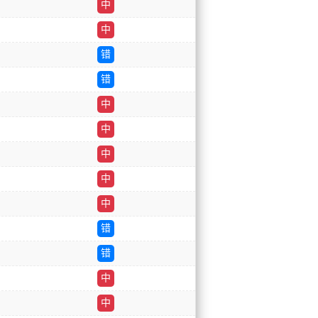
中
中
错
错
中
中
中
中
中
错
错
中
中