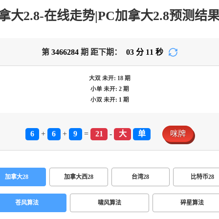
第
3466284
期 距下期：
03
分
11
秒
大双
未开:
18
期
小单
未开:
2
期
小双
未开:
1
期
6
+
6
+
9
=
21
-
大
单
咪牌
加拿大28
加拿大西28
台湾28
比特币28
苍风算法
啸风算法
碎星算法