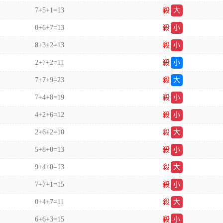
双
7+5+1=13
殺
大
单
0+6+7=13
殺
小
双
8+3+2=13
殺
小
双
2+7+2=11
殺
小
单
7+7+9=23
殺
大
单
7+4+8=19
殺
小
双
4+2+6=12
殺
小
单
2+6+2=10
殺
大
单
5+8+0=13
殺
小
双
9+4+0=13
殺
大
单
7+7+1=15
殺
小
单
0+4+7=11
殺
大
双
6+6+3=15
殺
小