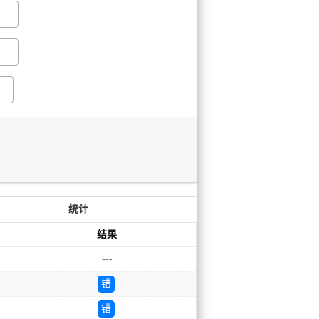
统计
结果
---
错
错