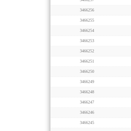
3466256
3466255
3466254
3466253
3466252
3466251
3466250
3466249
3466248
3466247
3466246
3466245