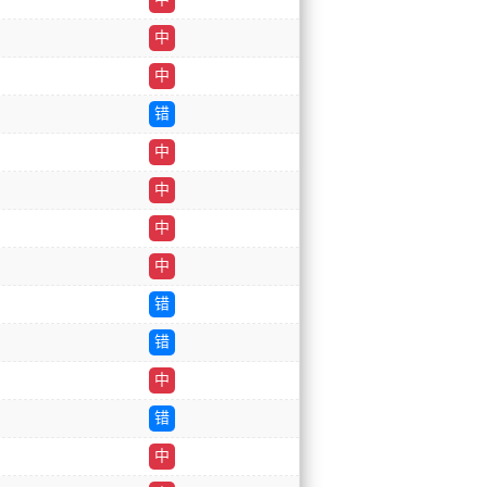
中
中
错
中
中
中
中
错
错
中
错
中