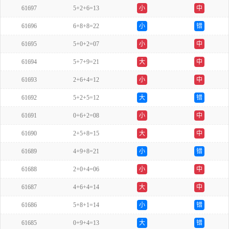
61697
5+2+6=13
小
中
61696
6+8+8=22
小
错
61695
5+0+2=07
小
中
61694
5+7+9=21
大
中
61693
2+6+4=12
小
中
61692
5+2+5=12
大
错
61691
0+6+2=08
小
中
61690
2+5+8=15
大
中
61689
4+9+8=21
小
错
61688
2+0+4=06
小
中
61687
4+6+4=14
大
中
61686
5+8+1=14
小
错
61685
0+9+4=13
大
错