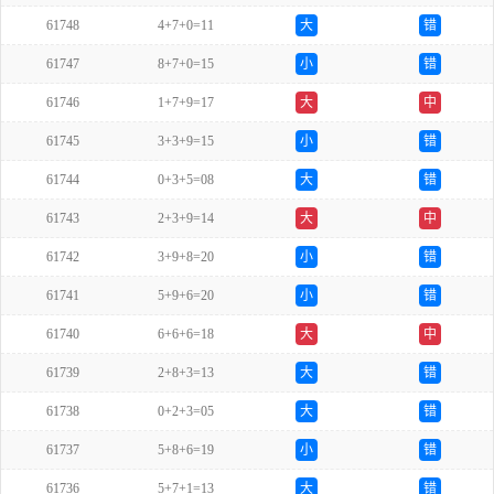
61748
4+7+0=11
大
错
61747
8+7+0=15
小
错
61746
1+7+9=17
大
中
61745
3+3+9=15
小
错
61744
0+3+5=08
大
错
61743
2+3+9=14
大
中
61742
3+9+8=20
小
错
61741
5+9+6=20
小
错
61740
6+6+6=18
大
中
61739
2+8+3=13
大
错
61738
0+2+3=05
大
错
61737
5+8+6=19
小
错
61736
5+7+1=13
大
错