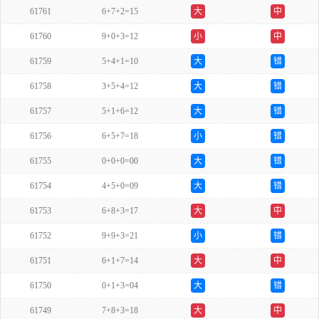
61761
6+7+2=15
大
中
61760
9+0+3=12
小
中
61759
5+4+1=10
大
错
61758
3+5+4=12
大
错
61757
5+1+6=12
大
错
61756
6+5+7=18
小
错
61755
0+0+0=00
大
错
61754
4+5+0=09
大
错
61753
6+8+3=17
大
中
61752
9+9+3=21
小
错
61751
6+1+7=14
大
中
61750
0+1+3=04
大
错
61749
7+8+3=18
大
中