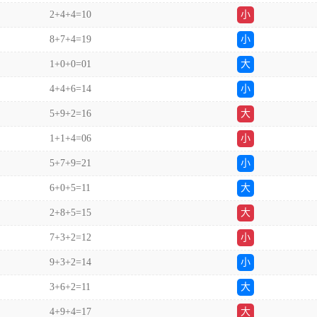
2+4+4=10
小
8+7+4=19
小
1+0+0=01
大
4+4+6=14
小
5+9+2=16
大
1+1+4=06
小
5+7+9=21
小
6+0+5=11
大
2+8+5=15
大
7+3+2=12
小
9+3+2=14
小
3+6+2=11
大
4+9+4=17
大