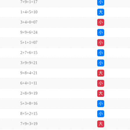
7+9+1=17
小
1+4+5=10
大
3+4+0=07
小
9+9+6=24
小
5+1+1=07
小
2+7+6=15
小
3+9+9=21
小
9+8+4=21
大
6+4+1=11
小
2+8+9=19
大
5+3+8=16
小
8+5+2=15
小
7+9+3=19
大