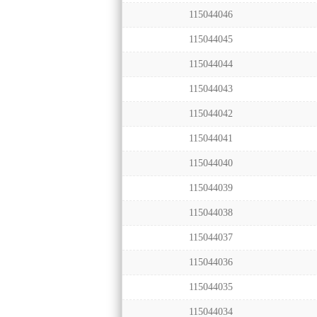
115044046
115044045
115044044
115044043
115044042
115044041
115044040
115044039
115044038
115044037
115044036
115044035
115044034