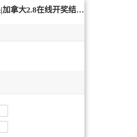
在线预测 -- G28.cc。 加拿大2.8-在线走势|PC加拿大2.8预测结果|加拿大2.8在线开奖结果预测|加拿大预测pc2.8咪牌|加拿大2.8预测开奖分析|PC在线预测网站_走势预测咪牌专业数据统计!