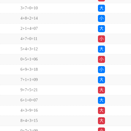
3+7+0=10
大
4+8+2=14
小
2+1+4=07
大
4+7+0=11
小
5+4+3=12
大
0+5+1=06
小
6+9+3=18
小
7+1+1=09
大
9+7+5=21
大
6+1+0=07
大
4+3+9=16
大
8+4+3=15
大
0+7+2=09
小