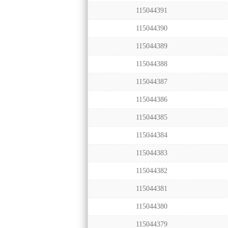
115044391
115044390
115044389
115044388
115044387
115044386
115044385
115044384
115044383
115044382
115044381
115044380
115044379