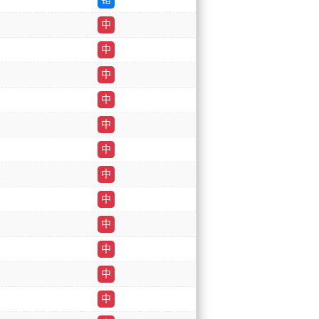
中
中
中
中
中
中
中
中
中
中
中
中