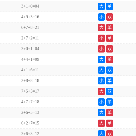
3+1+0=04
大
单
4+9+3=16
小
双
6+7+8=21
大
单
2+7+2=11
小
单
3+0+1=04
小
双
4+4+1=09
大
单
4+1+6=11
大
双
2+8+8=18
小
单
7+5+5=17
大
双
4+7+7=18
小
单
2+6+5=13
大
单
6+2+7=15
大
单
3+6+3=12
大
双