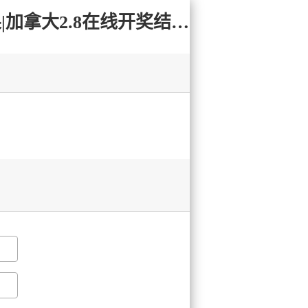
在线预测 -- G28.cc。 加拿大2.8-在线走势|PC加拿大2.8预测结果|加拿大2.8在线开奖结果预测|加拿大预测pc2.8咪牌|加拿大2.8预测开奖分析|PC在线预测网站_走势预测咪牌专业数据统计!