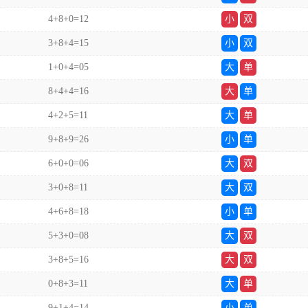
4+8+0=12
小
双
3+8+4=15
小
双
1+0+4=05
大
单
8+4+4=16
大
单
4+2+5=11
大
单
9+8+9=26
小
单
6+0+0=06
大
双
3+0+8=11
大
双
4+6+8=18
小
单
5+3+0=08
大
双
3+8+5=16
大
双
0+8+3=11
大
单
9+1+4=14
小
单