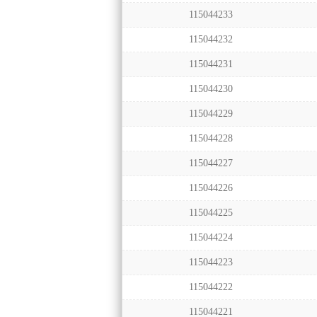
115044233
115044232
115044231
115044230
115044229
115044228
115044227
115044226
115044225
115044224
115044223
115044222
115044221