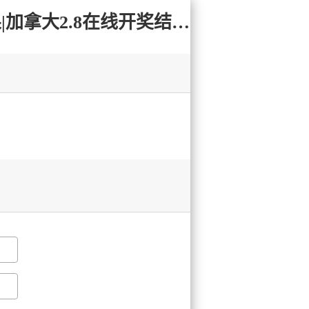
在线预测 -- G28.cc。 加拿大2.8-在线走势|PC加拿大2.8预测结果|加拿大2.8在线开奖结果预测|加拿大预测pc2.8咪牌|加拿大2.8预测开奖分析|PC在线预测网站_走势预测咪牌专业数据统计!