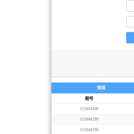
预测
期号
115044300
115044299
115044298