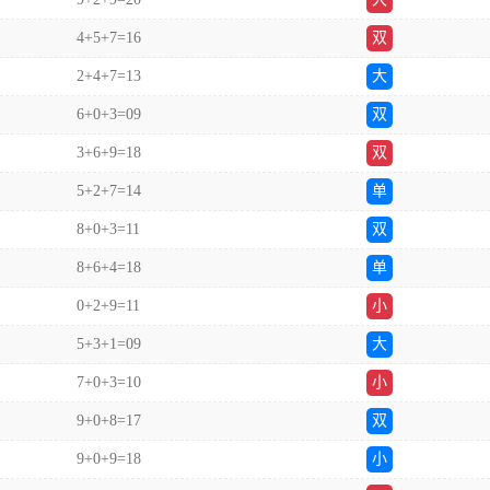
4+5+7=16
双
2+4+7=13
大
6+0+3=09
双
3+6+9=18
双
5+2+7=14
单
8+0+3=11
双
8+6+4=18
单
0+2+9=11
小
5+3+1=09
大
7+0+3=10
小
9+0+8=17
双
9+0+9=18
小