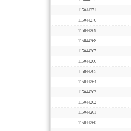
115044271
115044270
115044269
115044268
115044267
115044266
115044265
115044264
115044263
115044262
115044261
115044260